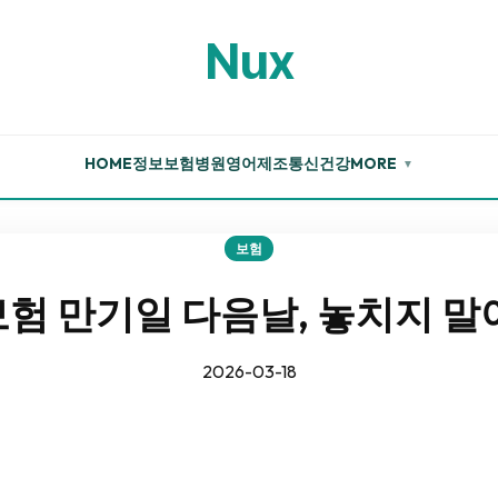
Nux
HOME
정보
보험
병원
영어
제조
통신
건강
MORE
▼
보험
험 만기일 다음날, 놓치지 말
2026-03-18