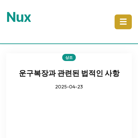
Nux
☰
상조
운구복장과 관련된 법적인 사항
2025-04-23