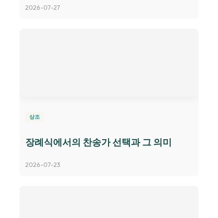
2026-07-27
상조
장례식에서의 찬송가 선택과 그 의미
2026-07-23