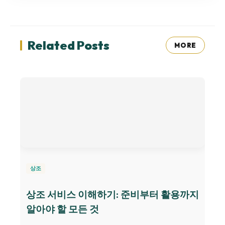
Related Posts
MORE
상조
상조 서비스 이해하기: 준비부터 활용까지
알아야 할 모든 것