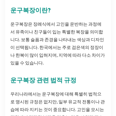
운구복장이란?
운구복장은 장례식에서 고인을 운반하는 과정에
서 유족이나 친구들이 입는 특별한 복장을 의미합
니다. 보통 슬픔과 존경을 나타내는 색상과 디자인
이 선택됩니다. 한국에서는 주로 검은색의 정장이
나 한복이 많이 입혀지며, 지역에 따라 다소 차이가
있을 수 있습니다.
운구복장 관련 법적 규정
우리나라에서는 운구복장에 대해 특별히 법적으
로 명시된 규정은 없지만, 일부 유교적 전통이나 관
습에 따라 지키는 것이 중요합니다. 고인을 모시는