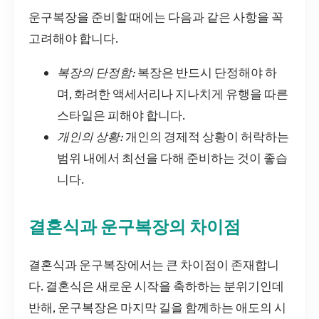
운구복장을 준비할 때에는 다음과 같은 사항을 꼭
고려해야 합니다.
복장의 단정함:
복장은 반드시 단정해야 하
며, 화려한 액세서리나 지나치게 유행을 따른
스타일은 피해야 합니다.
개인의 상황:
개인의 경제적 상황이 허락하는
범위 내에서 최선을 다해 준비하는 것이 좋습
니다.
결혼식과 운구복장의 차이점
결혼식과 운구복장에서는 큰 차이점이 존재합니
다. 결혼식은 새로운 시작을 축하하는 분위기인데
반해, 운구복장은 마지막 길을 함께하는 애도의 시